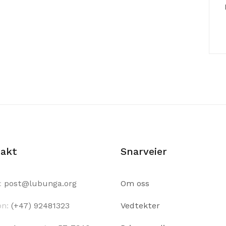
akt
Snarveier
:
post@lubunga.org
Om oss
on:
(+47) 92481323
Vedtekter