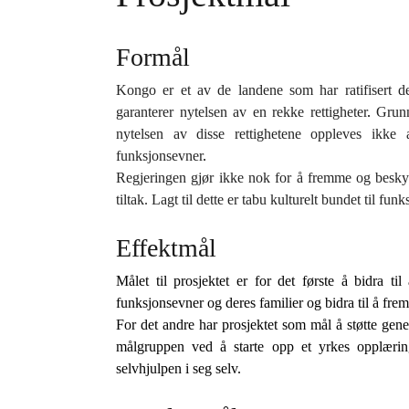
Formål
Kongo
er
et av de landene
som
har ratifisert
d
garanterer
nytelsen av en rekke rettigheter
.
Grun
nytelsen av disse rettighetene
oppleves ikke
funksjonsevner
.
Regjeringen gjør ikke nok for å fremme og besky
tiltak. Lagt til dette er
tabu
kulturelt
bundet til
funk
Effektmål
Målet til prosjektet er for det første å bidra t
funksjonsevner og deres familier og bidra til å frem
For det andre har prosjektet som mål å støtte gene
målgruppen ved å starte opp et yrkes opplæring
selvhjulpen i seg selv.