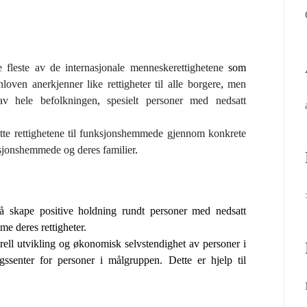
e fleste av
de internasjonale menneskerettighetene
som
nloven
anerkjenner
like rettigheter til
alle borgere
,
men
av
hele
befolkningen
,
spesielt
personer med nedsatt
tte rettighetene til funksjonshemmede gjennom konkrete
sjonshemmede og
deres familier
.
il å skape positive holdning rundt personer med nedsatt
me deres rettigheter.
rell utvikling og økonomisk selvstendighet av personer i
ssenter for personer i målgruppen. Dette er hjelp til