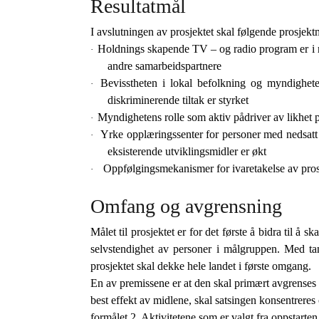
Resultatmål
I avslutningen av prosjektet skal følgende prosjek
Holdnings skapende TV – og radio program er i r
·
andre samarbeidspartnere
Bevisstheten i lokal befolkning og myndigheter
·
diskriminerende tiltak er styrket
Myndighetens rolle som aktiv pådriver av likhet p
·
Yrke opplæringssenter for personer med nedsatt 
·
eksisterende utviklingsmidler er økt
Oppfølgingsmekanismer for ivaretakelse av prosje
·
Omfang og avgrensning
Målet til prosjektet er for det første å bidra til å
selvstendighet av personer i målgruppen. Med ta
prosjektet skal dekke hele landet i første omgang.
En av premissene er at den skal primært avgrenses 
best effekt av midlene, skal satsingen konsentreres
formålet 2. Aktivitetene som er valgt fra oppstart