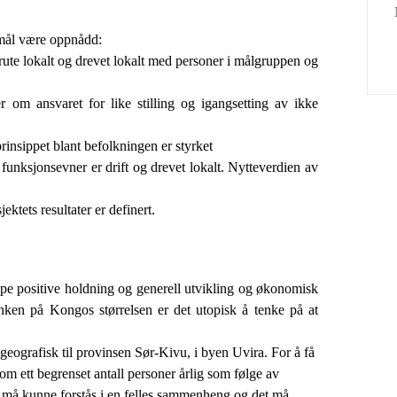
tmål være oppnådd:
ute lokalt og drevet lokalt med personer i målgruppen og
 om ansvaret for like stilling og igangsetting av ikke
rinsippet blant befolkningen er styrket
funksjonsevner er drift og drevet lokalt. Nytteverdien av
ktets resultater er definert.
 skape positive holdning og generell utvikling og økonomisk
nken på Kongos størrelsen er det utopisk å tenke på at
geografisk til provinsen Sør-Kivu, i byen Uvira. For å få
 om ett begrenset antall personer årlig som følge av
en må kunne forstås i en felles sammenheng og det må