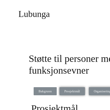
Lubunga
Støtte til personer m
funksjonsevner
Bakgrunn
Prosjektmål
Organiserin
Prosjektmål