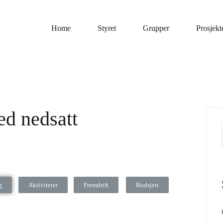
Home
Styret
Grupper
Prosjekt
ed nedsatt
g
Aktiviteter
Fremdrift
Budsjett