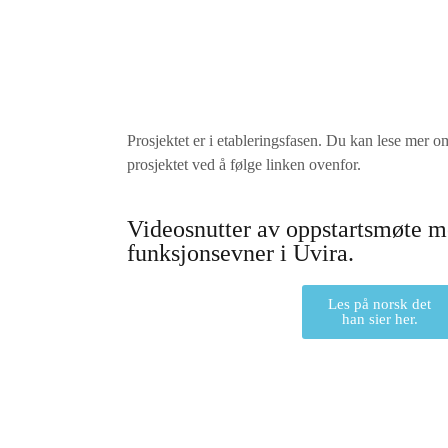
Prosjektet er i etableringsfasen. Du kan lese mer o
prosjektet ved å følge linken ovenfor.
Videosnutter av oppstartsmøte m
funksjonsevner i Uvira.
Les på norsk det
han sier her.