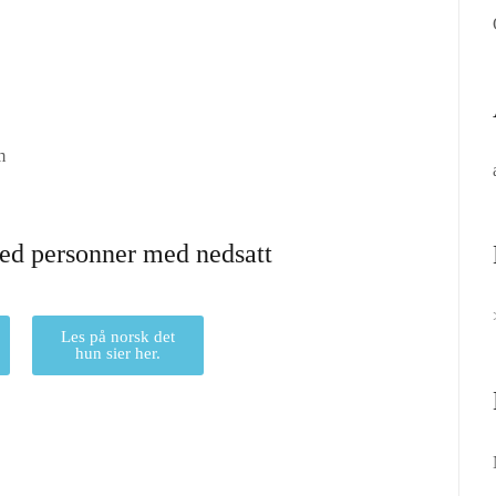
m
ed personner med nedsatt
Les på norsk det
hun sier her.