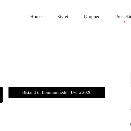
Home
Styret
Grupper
Prosjekt
Bistand til flomrammede i Uvira 2020