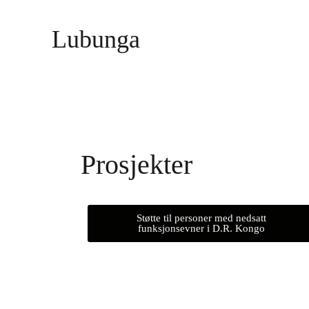
Lubunga
Prosjekter
Støtte til personer med nedsatt
funksjonsevner i D.R. Kongo