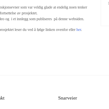
skjonsevner som var veldig glade at endelig noen tenker
ortsettelse av prosjektet.
deo og i et innlegg som publiseres på denne websiden.
osjektet leser du ved å følge linken ovenfor eller
her
.
akt
Snarveier