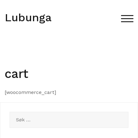
Skip
to
Lubunga
content
TOG
cart
[woocommerce_cart]
Søk
etter: