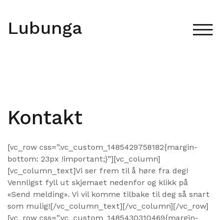
Skip
to
Lubunga
content
TOG
Kontakt
[vc_row css=”.vc_custom_1485429758182{margin-
bottom: 23px !important;}”][vc_column]
[vc_column_text]Vi ser frem til å høre fra deg!
Vennligst fyll ut skjemaet nedenfor og klikk på
«Send melding». Vi vil komme tilbake til deg så snart
som mulig![/vc_column_text][/vc_column][/vc_row]
[vc_row css=”.vc_custom_1485430310469{margin-