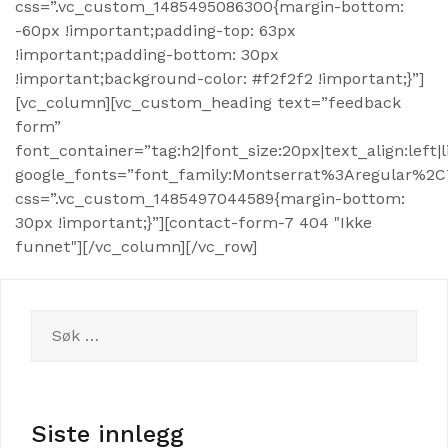
css=”.vc_custom_1485495086300{margin-bottom:
-60px !important;padding-top: 63px
!important;padding-bottom: 30px
!important;background-color: #f2f2f2 !important;}”]
[vc_column][vc_custom_heading text=”feedback
form”
font_container=”tag:h2|font_size:20px|text_align:left|
google_fonts=”font_family:Montserrat%3Aregular%2
css=”.vc_custom_1485497044589{margin-bottom:
30px !important;}”][contact-form-7 404 "Ikke
funnet"][/vc_column][/vc_row]
Søk
etter:
Siste innlegg