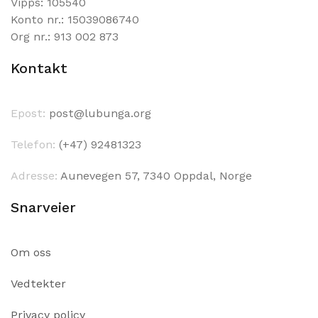
Vipps: 105540
Konto nr.: 15039086740
Org nr.: 913 002 873
Kontakt
Epost:
post@lubunga.org
Telefon:
(+47) 92481323
Adresse:
Aunevegen 57, 7340 Oppdal, Norge
Snarveier
Om oss
Vedtekter
Privacy policy