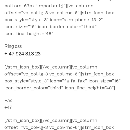
bottom: 63px !important;}”][vc_column
offset=”vc_col-lg-3 vc_col-md-6″][stm_icon_box
box_style=”style_3″ icon=”stm-phone_13_2″
icon_size=”16″ icon_border_color=”third”
icon_line_height=”48″]
Ring oss
+ 47 924 813 23
[/stm_icon_box][/vc_column][vc_column
offset=”vc_col-lg-3 vc_col-md-6″][stm_icon_box
box_style=”style_3″ icon=”fa fa-fax” icon_size=”16″
icon_border_color=”third” icon_line_height=”48″]
Fax
+47
[/stm_icon_box][/vc_column][vc_column
offset=”vc_col-lg-3 vc_col-md-6″][stm_icon_box