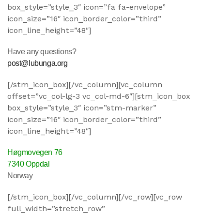
box_style=”style_3″ icon=”fa fa-envelope”
icon_size=”16″ icon_border_color=”third”
icon_line_height=”48″]
Have any questions?
post@lubunga.org
[/stm_icon_box][/vc_column][vc_column
offset=”vc_col-lg-3 vc_col-md-6″][stm_icon_box
box_style=”style_3″ icon=”stm-marker”
icon_size=”16″ icon_border_color=”third”
icon_line_height=”48″]
Høgmovegen 76
7340 Oppdal
Norway
[/stm_icon_box][/vc_column][/vc_row][vc_row
full_width=”stretch_row”