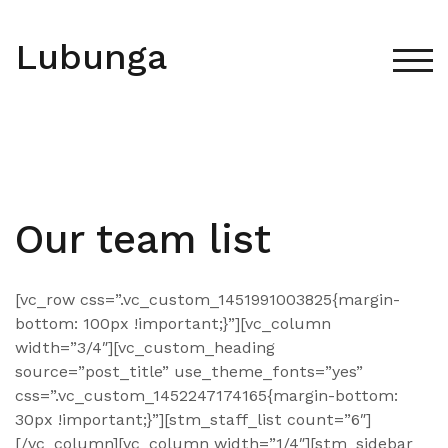
Skip
to
Lubunga
content
TOG
Our team list
[vc_row css=”.vc_custom_1451991003825{margin-
bottom: 100px !important;}”][vc_column
width=”3/4″][vc_custom_heading
source=”post_title” use_theme_fonts=”yes”
css=”.vc_custom_1452247174165{margin-bottom:
30px !important;}”][stm_staff_list count=”6″]
[/vc_column][vc_column width=”1/4″][stm_sidebar