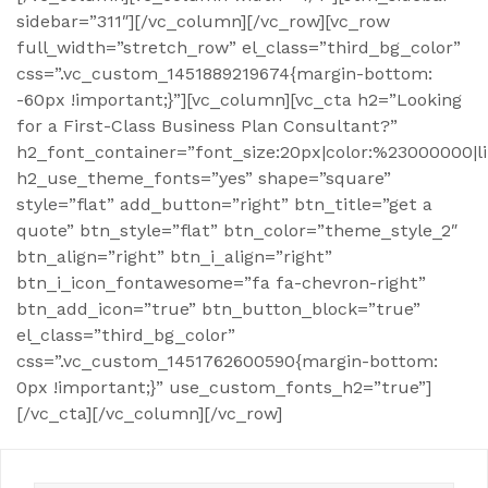
sidebar=”311″][/vc_column][/vc_row][vc_row
full_width=”stretch_row” el_class=”third_bg_color”
css=”.vc_custom_1451889219674{margin-bottom:
-60px !important;}”][vc_column][vc_cta h2=”Looking
for a First-Class Business Plan Consultant?”
h2_font_container=”font_size:20px|color:%23000000|l
h2_use_theme_fonts=”yes” shape=”square”
style=”flat” add_button=”right” btn_title=”get a
quote” btn_style=”flat” btn_color=”theme_style_2″
btn_align=”right” btn_i_align=”right”
btn_i_icon_fontawesome=”fa fa-chevron-right”
btn_add_icon=”true” btn_button_block=”true”
el_class=”third_bg_color”
css=”.vc_custom_1451762600590{margin-bottom:
0px !important;}” use_custom_fonts_h2=”true”]
[/vc_cta][/vc_column][/vc_row]