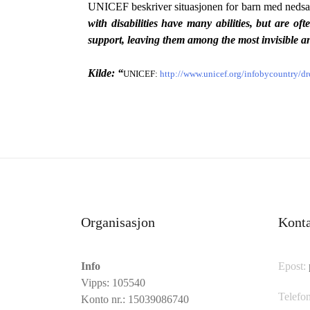
UNICEF beskriver situasjonen for barn med nedsat
with disabilities have many abilities, but are of
support, leaving them among the most invisible a
Kilde: “
UNICEF:
http://www.unicef.org/infobycountry/
Organisasjon
Kont
Info
Epost:
Vipps: 105540
Telefon
Konto nr.: 15039086740