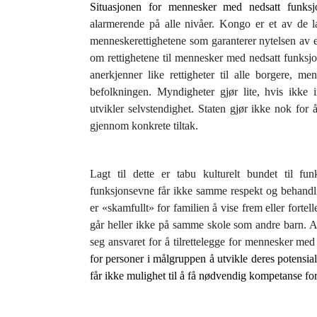
Situasjonen for mennesker med nedsatt funk
alarmerende på alle nivåer. Kongo er et av de la
menneskerettighetene som garanterer nytelsen av e
om rettighetene til mennesker med nedsatt funksjo
anerkjenner like rettigheter til alle borgere, m
befolkningen. Myndigheter gjør lite, hvis ikke 
utvikler selvstendighet. Staten gjør ikke nok for
gjennom konkrete tiltak.
Lagt til dette er tabu kulturelt bundet til f
funksjonsevne får ikke samme respekt og behandli
er «skamfullt» for familien å vise frem eller forte
går heller ikke på samme skole som andre barn. And
seg ansvaret for å tilrettelegge for mennesker med
for personer i målgruppen å utvikle deres potensia
får ikke mulighet til å få nødvendig kompetanse for 