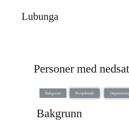
Lubunga
Personer med nedsat
Bakgrunn
Prosjektmål
Organiserin
Bakgrunn