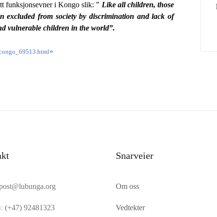
t funksjonsevner i Kongo slik: ”
Like all children, those
ten excluded from society by discrimination and lack of
nd vulnerable children in the world”.
»
drcongo_69513.html
akt
Snarveier
post@lubunga.org
Om oss
:
(+47) 92481323
Vedtekter