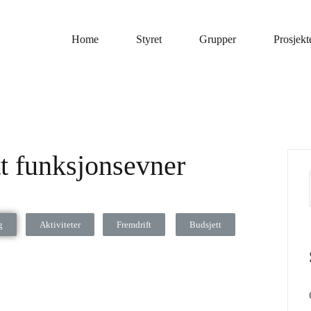
Home
Styret
Grupper
Prosjekt
t funksjonsevner
g
Aktiviteter
Fremdrift
Budsjett