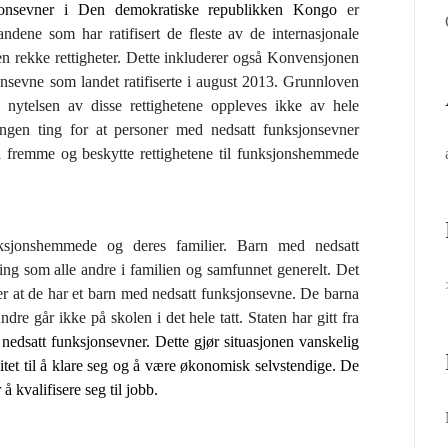
sjonsevner i Den demokratiske republikken Kongo
er
ndene som har ratifisert de fleste av de internasjonale
n rekke rettigheter. Dette inkluderer også Konvensjonen
nsevne som landet ratifiserte i august 2013. Grunnloven
en nytelsen av disse rettighetene oppleves ikke av hele
ingen ting for at personer med nedsatt funksjonsevner
 å fremme og beskytte rettighetene til funksjonshemmede
unksjonshemmede og deres familier. Barn med nedsatt
ng som alle andre i familien og samfunnet generelt. Det
ller at de har et barn med nedsatt funksjonsevne. De barna
re går ikke på skolen i det hele tatt. Staten har gitt fra
nedsatt funksjonsevner. Dette gjør situasjonen vanskelig
litet til å klare seg og å være økonomisk selvstendige. De
å kvalifisere seg til jobb.