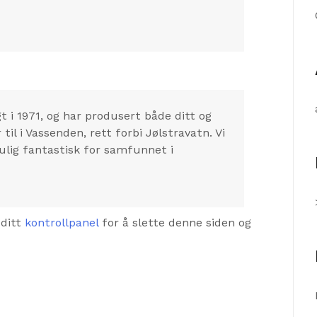
t i 1971, og har produsert både ditt og
til i Vassenden, rett forbi Jølstravatn. Vi
ulig fantastisk for samfunnet i
 ditt
kontrollpanel
for å slette denne siden og