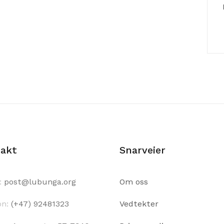
akt
Snarveier
:
post@lubunga.org
Om oss
on:
(+47) 92481323
Vedtekter